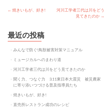
投
←
焼きいもが、好き!
河川工学者三代は川をどう
見てきたのか
→
稿
ナ
最近の投稿
ビ
ゲ
みんなで防ぐ!鳥獣被害対策マニュアル
ー
ミュージカルへのまわり道
シ
河川工学者三代は川をどう見てきたのか
ョ
聞く力、つなぐ力 3.11東日本大震災 被災農家
ン
に寄り添いつづける普及指導員たち
焼きいもが、好き!
直売所レストラン成功のレシピ