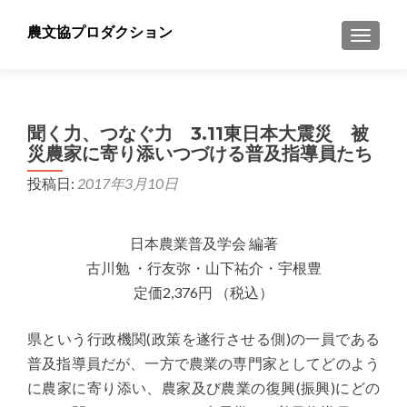
農文協プロダクション
ナビゲ
聞く力、つなぐ力 3.11東日本大震災 被
災農家に寄り添いつづける普及指導員たち
投稿日:
2017年3月10日
日本農業普及学会 編著
古川勉 ・行友弥・山下祐介・宇根豊
定価2,376円 （税込）
県という行政機関(政策を遂行させる側)の一員である
普及指導員だが、一方で農業の専門家としてどのよう
に農家に寄り添い、農家及び農業の復興(振興)にどの