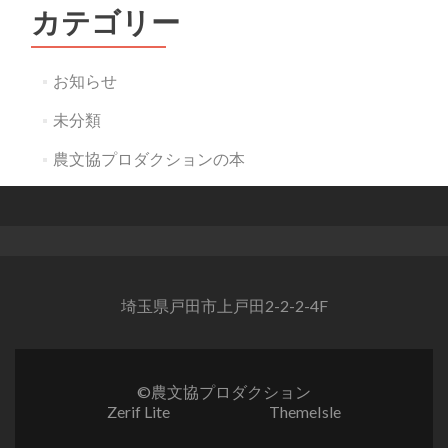
カテゴリー
お知らせ
未分類
農文協プロダクションの本
埼玉県戸田市上戸田2-2-2-4F
©農文協プロダクション
Zerif Lite
developed by
ThemeIsle