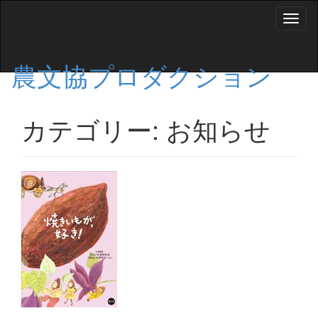
ナ
ビ
ゲ
ー
農文協プロダクション
シ
ョ
ン
カテゴリー:
お知らせ
を
切
り
替
え