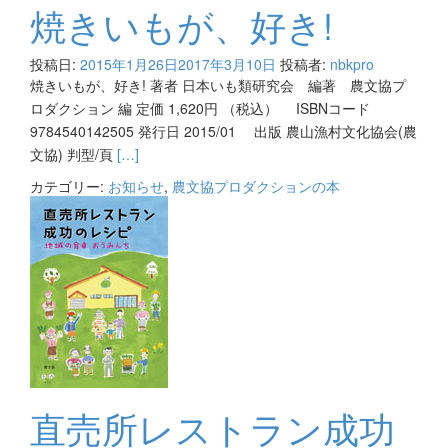
焼きいもが、好き!
投稿日:
2015年1月26日
2017年3月10日
投稿者:
nbkpro
焼きいもが、好き! 著者 日本いも類研究会 編著 農文協プ
ロダクション 編 定価 1,620円 （税込） ISBNコード
9784540142505 発行日 2015/01 出版 農山漁村文化協会(農
Read
文協) 判型/頁
[…]
more
カテゴリー:
お知らせ
,
農文協プロダクションの本
about
焼
き
い
も
が、
好
き!
直売所レストラン成功