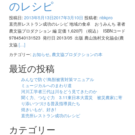
のレシピ
投稿日:
2013年5月13日
2017年3月10日
投稿者:
nbkpro
直売所レストラン成功のレシピ 地域の食卓 おうみんち 著者
農文協プロダクション 編 定価 1,620円 （税込） ISBNコード
9784540131523 発行日 2013/05 出版 農山漁村文化協会(農
Read
文協
[…]
more
カテゴリー:
お知らせ
,
農文協プロダクションの本
about
最近の投稿
直
売
所
みんなで防ぐ!鳥獣被害対策マニュアル
ミュージカルへのまわり道
レ
河川工学者三代は川をどう見てきたのか
ス
聞く力、つなぐ力 3.11東日本大震災 被災農家に寄
ト
り添いつづける普及指導員たち
ラ
焼きいもが、好き!
ン
直売所レストラン成功のレシピ
成
カテゴリー
功
の